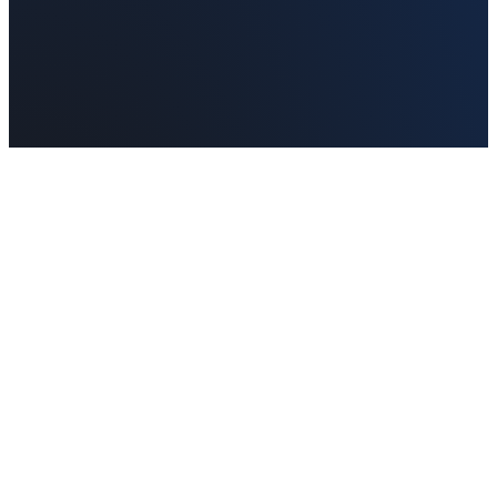
Navigation
Naturpool
Friluftsbade, camping
m.fl – med offentlig
Svømmesø
adgang
Natursø
Ombyg din
Prydbassiner
swimmingpool til en
naturpool
Pleje og pasning
Artikler