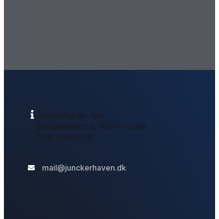
Junckerhaven ApS
Smedebakken 3, 4330 Hvalsø
CVR: 25650514​
mail@junckerhaven.dk