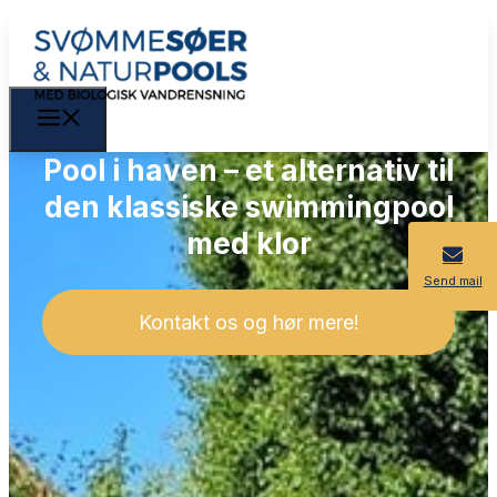
Pool i haven – et alternativ til
den klassiske swimmingpool
med klor
Send mail
Kontakt os og hør mere!