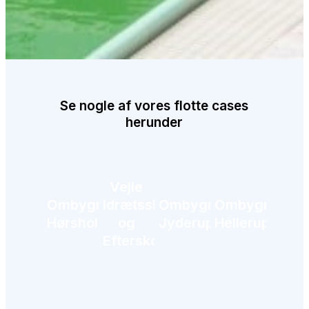
Se nogle af vores flotte cases
herunder
Vejle
Ombygning,
Idrætsskole
Ombygning,
Ombygning,
Hørsholm
og
Jyderup
Hellerup
Efterskole