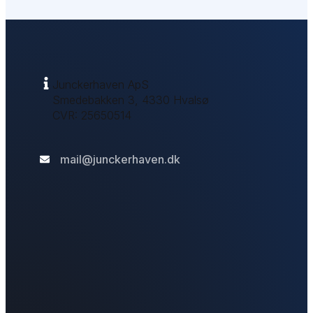
Junckerhaven ApS
Smedebakken 3, 4330 Hvalsø
CVR: 25650514​
mail@junckerhaven.dk