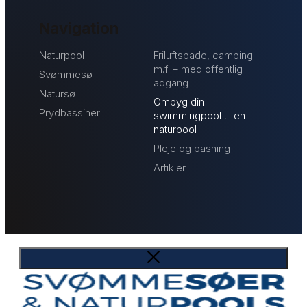
Navigation
Naturpool
Friluftsbade, camping
m.fl – med offentlig
Svømmesø
adgang
Natursø
Ombyg din
Prydbassiner
swimmingpool til en
naturpool
Pleje og pasning
Artikler