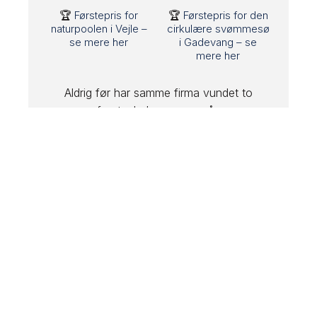
🏆
Førstepris for
🏆
Førstepris for den
naturpoolen i Vejle –
cirkulære svømmesø
se mere her
i Gadevang – se
mere her
Aldrig før har samme firma vundet to
førstepladser samme år.​
Vi er stolte, beærede og rørte.
Men mest af alt er vi glade for, at verden har
fået øje på det, vi brænder for:
En ny måde at bade på – i samspil med
naturen.