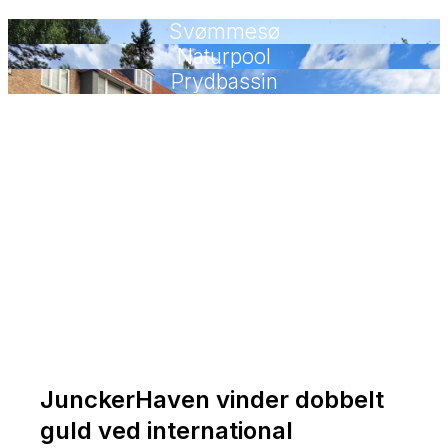
Svømmesø
Naturpool
Læs mere
Prydbassin
Læs mere
Læs mere
JunckerHaven vinder dobbelt
guld ved international