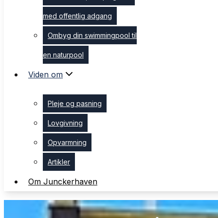
med offentlig adgang
med offentlig adgang
Ombyg din swimmingpool til
Ombyg din swimmingpool til
en naturpool
en naturpool
Viden om
Viden om
Pleje og pasning
Pleje og pasning
Lovgivning
Lovgivning
Opvarmning
Opvarmning
Artikler
Artikler
Om Junckerhaven
Om Junckerhaven