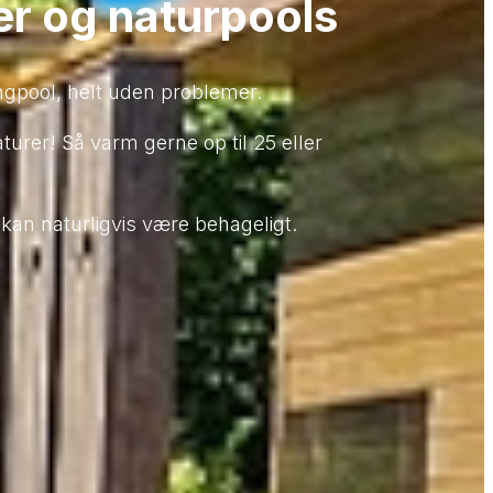
r og naturpools
ngpool, helt uden problemer.
urer! Så varm gerne op til 25 eller
an naturligvis være behageligt.