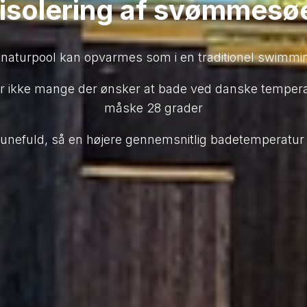
isolering af svømmesøe
naturpool kan opvarmes som i en traditionel swimmi
er ikke mange der ønsker at bade ved danske temperat
måske 28 grader
efuld, så en højere gennemsnitlig badetemperatur k