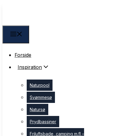
Forside
Forside
Inspiration
Inspiration
Naturpool
Naturpool
Svømmesø
Svømmesø
Natursø
Natursø
Prydbassiner
Prydbassiner
Friluftsbade, camping m.fl –
Friluftsbade, camping m.fl –