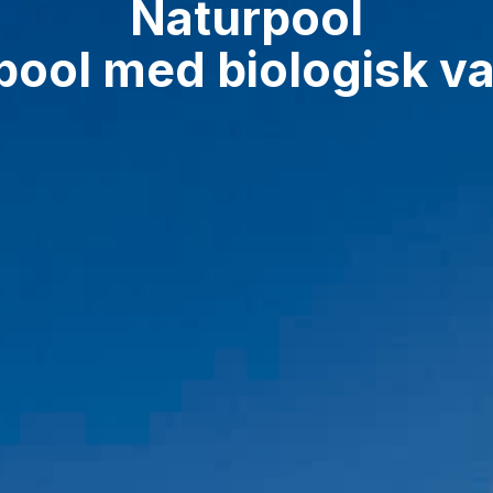
Naturpool
i pool med biologisk 