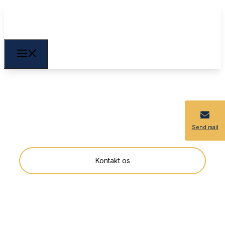
Kategorisering
Svømmesøer etableres med forskellige grader af
vandrensning. Der er 5 kategorier der karateriserer
Send mail
det tekniske og økologiske niveau
Kontakt os