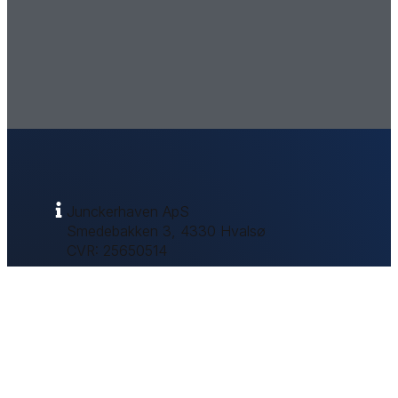
Junckerhaven ApS
Smedebakken 3, 4330 Hvalsø
CVR: 25650514​
mail@junckerhaven.dk