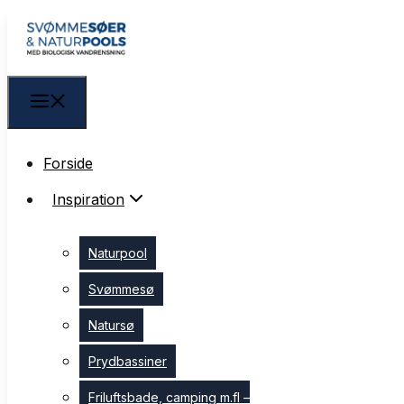
Forside
Forside
Inspiration
Inspiration
Naturpool
Naturpool
Svømmesø
Svømmesø
Natursø
Natursø
Prydbassiner
Prydbassiner
Friluftsbade, camping m.fl –
Friluftsbade, camping m.fl –