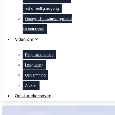
med offentlig adgang
med offentlig adgang
Ombyg din swimmingpool til
Ombyg din swimmingpool til
en naturpool
en naturpool
Viden om
Viden om
Pleje og pasning
Pleje og pasning
Lovgivning
Lovgivning
Opvarmning
Opvarmning
Artikler
Artikler
Om Junckerhaven
Om Junckerhaven