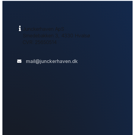
Junckerhaven ApS
Smedebakken 3, 4330 Hvalsø
CVR: 25650514​
mail@junckerhaven.dk