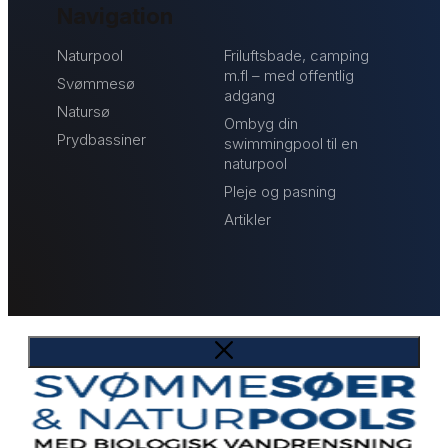
Navigation
Naturpool
Friluftsbade, camping
m.fl – med offentlig
Svømmesø
adgang
Natursø
Ombyg din
Prydbassiner
swimmingpool til en
naturpool
Pleje og pasning
Artikler