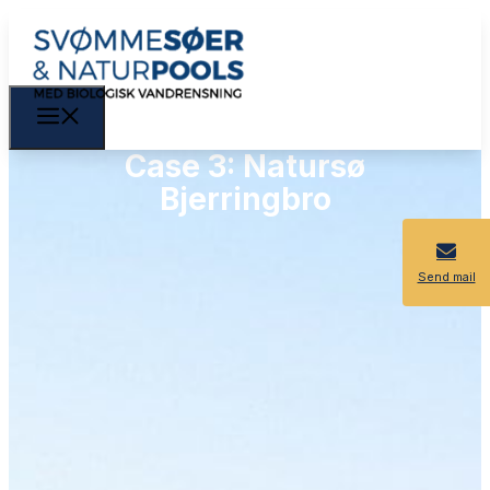
Case 3: Natursø
Bjerringbro
Send mail